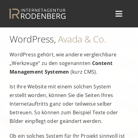
Zum
Inhalt
Toggl
springen
Navig
STARTSEITE
WordPress,
Avada
& Co.
LEISTUNGEN
WordPress gehört, wie andere vergleichbare
REFERENZEN
„Werkzeuge“ zu den sogenannten
Content
Management Systemen
(kurz CMS).
PROFIL
Ist Ihre Website mit einem solchen System
KONTAKT
erstellt worden, können Sie die Seiten Ihres
Internetauftritts ganz oder teilweise selber
betreuen. So können zum Beispiel Texte oder
Bilder einpflegt oder geändert werden.
Ob ein solches System für Ihr Projekt sinnvoll ist