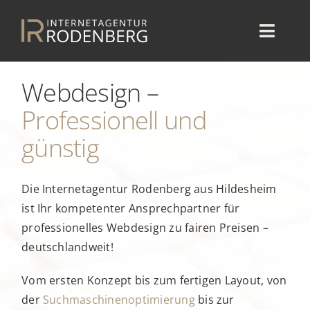
Zum
Inhalt
Toggl
springen
Navig
STARTSEITE
Webdesign
–
LEISTUNGEN
Professionell und
günstig
REFERENZEN
PROFIL
Die Internetagentur Rodenberg aus Hildesheim
KONTAKT
ist Ihr kompetenter Ansprechpartner für
professionelles Webdesign
zu fairen Preisen –
deutschlandweit!
Vom ersten Konzept bis zum fertigen Layout, von
der
Suchmaschinenoptimierung
bis zur